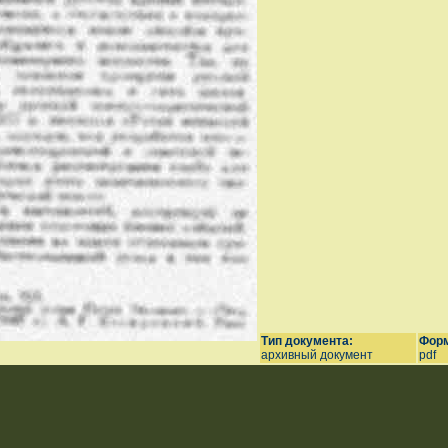
Тип документа:
Форм
архивный документ
pdf