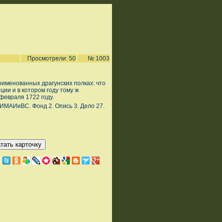
Просмотрели: 50
№ 1003
оименованных драгунских полках: что
ции и в котором году тому ж
 февраля 1722 году.
ИМАИиВС. Фонд 2. Опись 3. Дело 27.