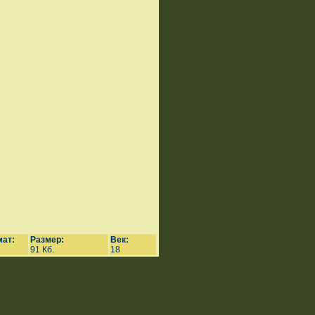
ат:
Размер:
Век:
91 Кб.
18