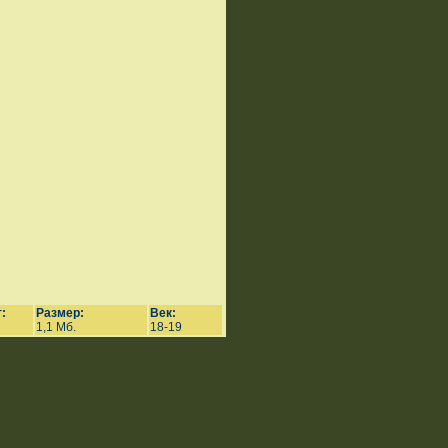
:
Размер:
Век:
1,1 Мб.
18-19