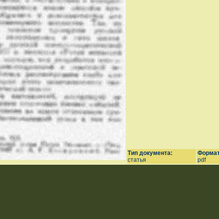
Тип документа:
Формат
статья
pdf