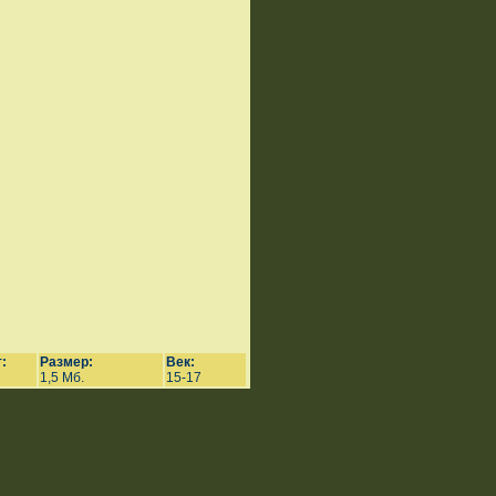
:
Размер:
Век:
1,5 Мб.
15-17