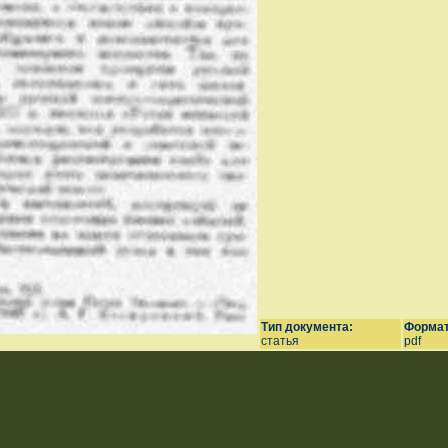
Тип документа:
Формат
статья
pdf