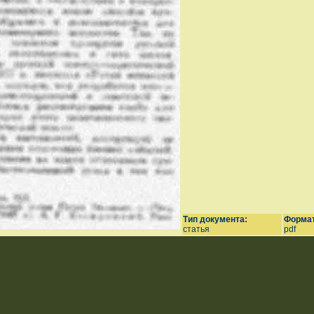
Тип документа:
Формат
статья
pdf