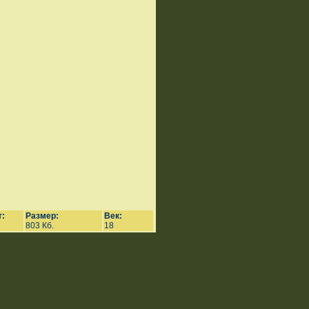
:
Размер:
Век:
803 Кб.
18