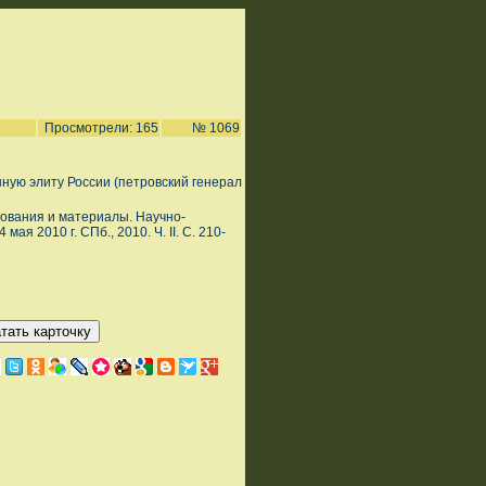
Просмотрели: 165
№ 1069
нную элиту России (петровский генерал
дования и материалы. Научно-
ая 2010 г. СПб., 2010. Ч. II. С. 210-