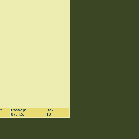
:
Размер:
Век:
878 Кб.
18