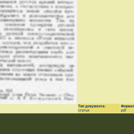
Тип документа:
Формат
статья
pdf