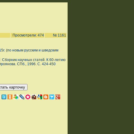
Просмотрели: 474
№ 1161
5г. (по новым русским и шведским
я: Сборник научных статей. К 60-летию
оянова. СПб., 1996. С. 424-450