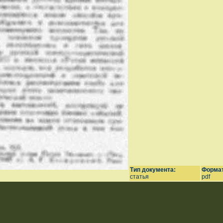
Тип документа:
Формат
статья
pdf