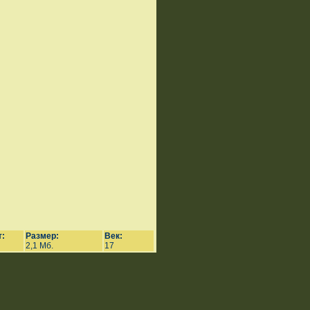
:
Размер:
Век:
2,1 Мб.
17