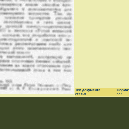
Тип документа:
Формат
статья
pdf