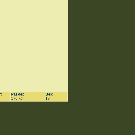
:
Размер:
Век:
176 Кб.
19