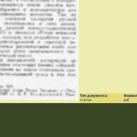
Тип документа:
Формат
статья
pdf