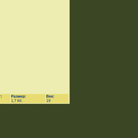
:
Размер:
Век:
1,7 Кб.
19