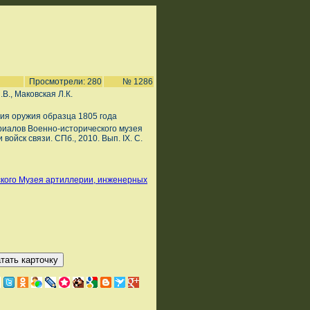
Просмотрели: 280
№ 1286
.В., Маковская Л.К.
ия оружия образца 1805 года
ериалов Военно-исторического музея
войск связи. СПб., 2010. Вып. IX. С.
ского Музея артиллерии, инженерных