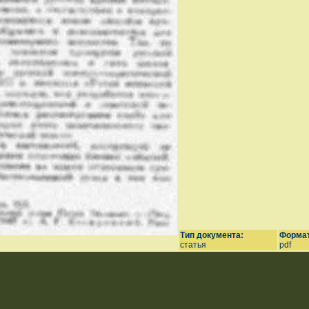
Тип документа:
Формат
статья
pdf