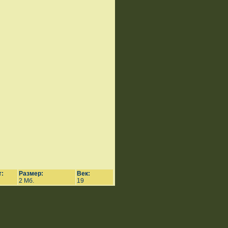
:
Размер:
Век:
2 Мб.
19