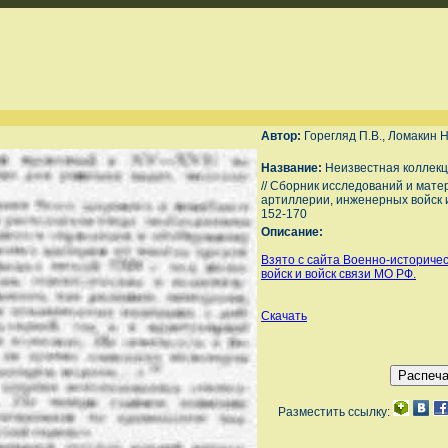
Автор:
Горегляд П.В., Ломакин Н
Название:
Неизвестная коллекц
// Сборник исследований и мат
артиллерии, инженерных войск и 
152-170
Описание:
Взято с сайта Военно-историче
войск и войск связи МО РФ.
Скачать
Разместить ссылку: