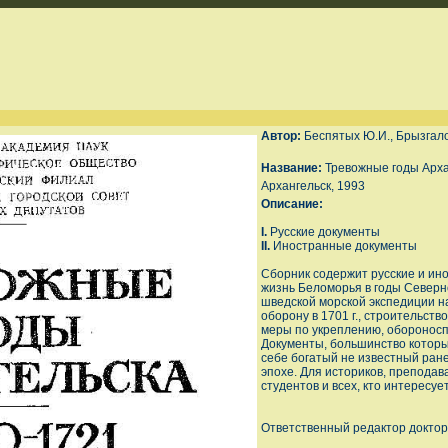
Автор:
Беспятых Ю.И., Брызгалов
Название:
Тревожные годы Арха
Архангельск, 1993
Описание:
I.
Русские документы
II.
Иностранные документы
Сборник содержит русские и и
жизнь Беломорья в годы Северн
шведской морской экспедиции на
оборону в 1701 г., строительств
меры по укреплению, обороносп
Документы, большинство которы
себе богатый не известный ран
эпохе. Для историков, преподав
студентов и всех, кто интересуе
Ответственный редактор доктор