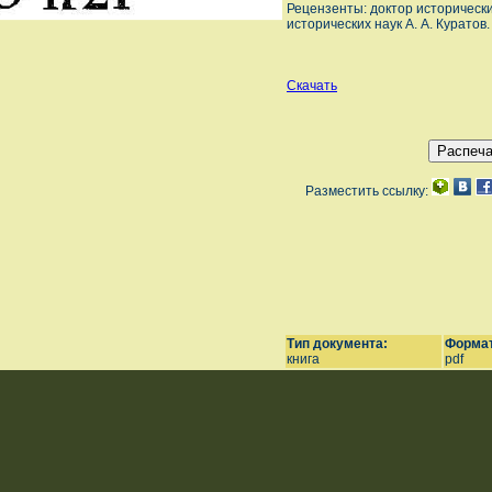
Рецензенты: доктор исторически
исторических наук А. А. Куратов.
Скачать
Разместить ссылку:
Тип документа:
Формат
книга
pdf