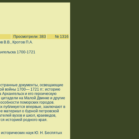
Просмотрели: 383
№ 1316
 В.В., Кротов П.А.
нгельска 1700-1721
ностранные документы, освещающие
ой войны 1700— 1721 гг.: историю
 Архангельск и его героическую
о цитадели на Малой Двинке и другие
особности поморских городов.
х публикуется впервые, заключают в
ее материал о бурной петровской
ателей вузов и школ, краеведов,
тся историей родного края.
 исторических наук Ю. Н. Беспятых