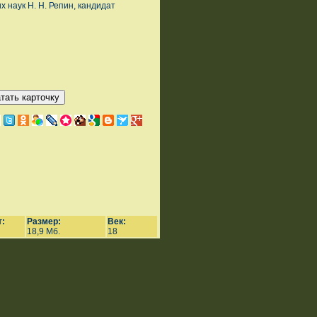
х наук Н. Н. Репин, кандидат
:
Размер:
Век:
18,9 Мб.
18