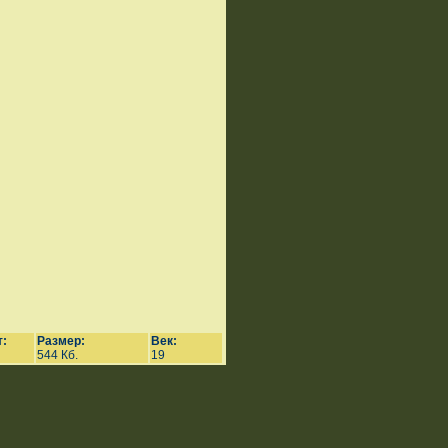
:
Размер:
Век:
544 Кб.
19