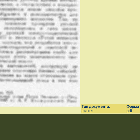
Тип документа:
Формат
статья
pdf