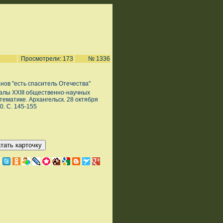
Просмотрели: 173
№ 1336
нов "есть спаситель Отечества"
иалы XXIII общественно-научных
тематике. Архангельск. 28 октября
10. С. 145-155