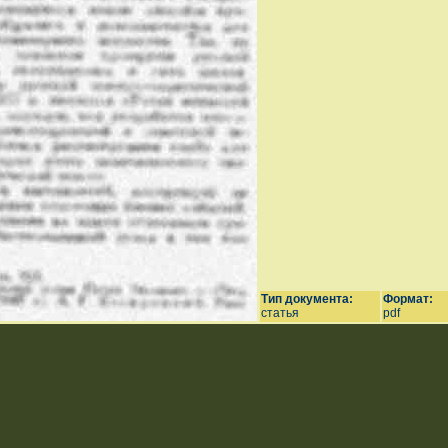
Тип документа:
Формат:
статья
pdf