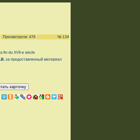
Просмотрели: 476
№ 134
a fin du XVII-e siecle
.В.
за предоставленный материал.