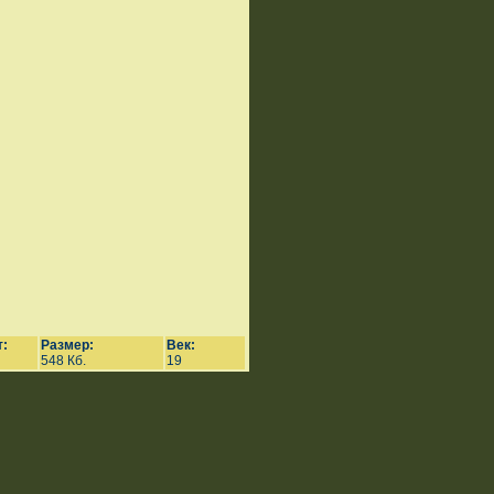
:
Размер:
Век:
548 Кб.
19