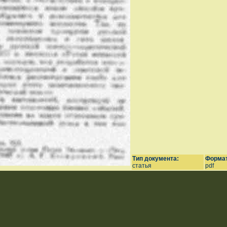
Тип документа:
Формат
статья
pdf