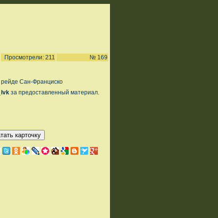
Просмотрели: 211
№ 169
 рейде Сан-Франциско
_lvk
за предоставленный материал.