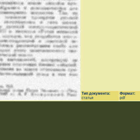
Тип документа:
Формат:
статья
pdf