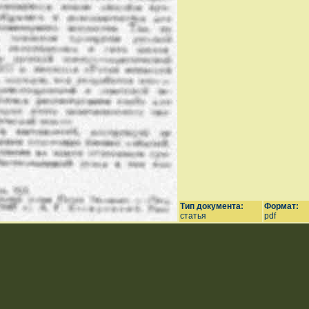
Тип документа:
Формат:
статья
pdf