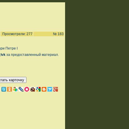
Просмотрели: 277
№ 183
ри Петре I
_lvk
за предоставленный материал.