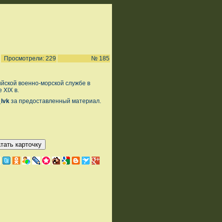
Просмотрели: 229
№ 185
йской военно-морской службе в
 XIX в.
_lvk
за предоставленный материал.