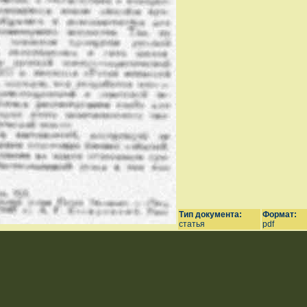
Тип документа:
Формат:
статья
pdf