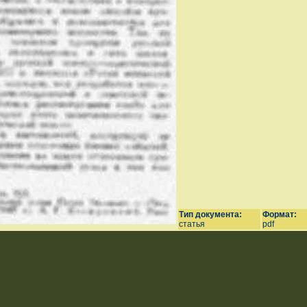
Тип документа:
Формат:
статья
pdf