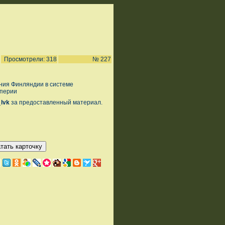
Просмотрели: 318
№ 227
ия Финляндии в системе
мперии
_lvk
за предоставленный материал.