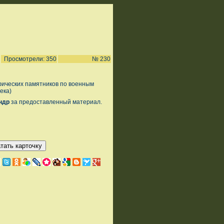
Просмотрели: 350
№ 230
фических памятников по военным
ека)
ндр
за предоставленный материал.