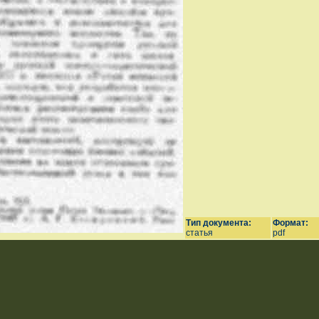
Тип документа:
Формат:
статья
pdf