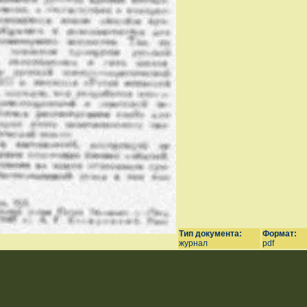
Тип документа:
Формат:
журнал
pdf