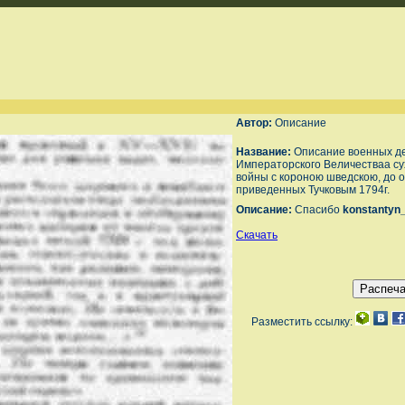
Автор:
Описание
Название:
Описание военных д
Императорского Величестваа су
войны с короною шведскою, до ок
приведенных Тучковым 1794г.
Описание:
Спасибо
konstantyn
Скачать
Разместить ссылку: