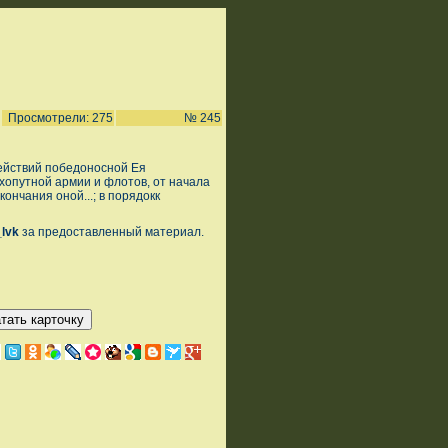
Просмотрели: 275
№ 245
ействий победоносной Ея
хопутной армии и флотов, от начала
ончания оной...; в порядокк
_lvk
за предоставленный материал.