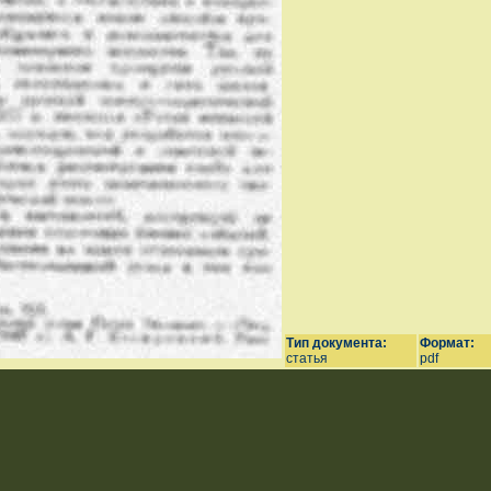
Тип документа:
Формат:
статья
pdf