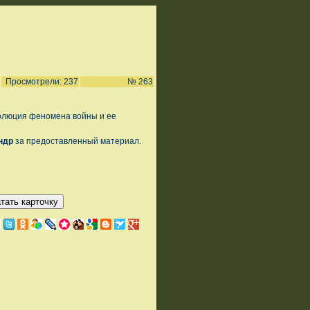
Просмотрели: 237
№ 263
олюция феномена войны и ее
ндр
за предоставленный материал.