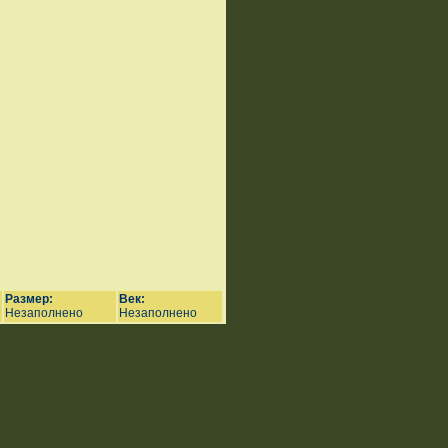
Размер:
Век:
Незаполнено
Незаполнено