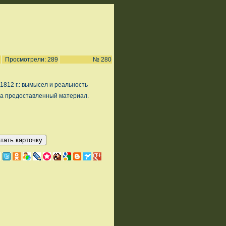
Просмотрели: 289
№ 280
1812 г.: вымысел и реальность
а предоставленный материал.