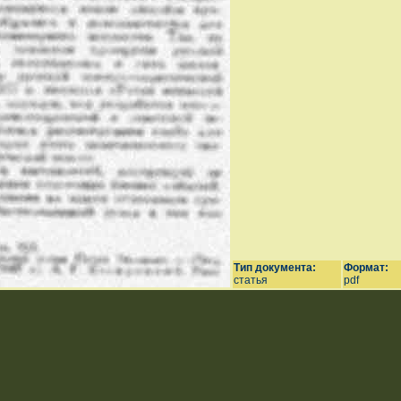
Тип документа:
Формат:
статья
pdf