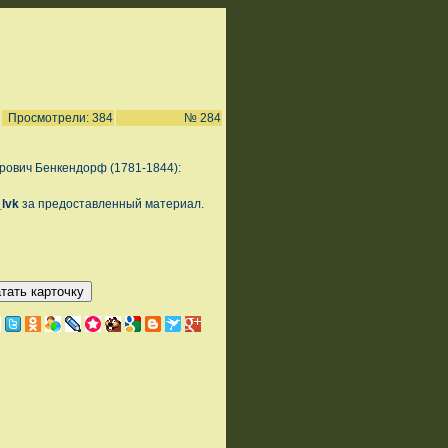
Просмотрели: 384
№ 284
ович Бенкендорф (1781-1844):
_lvk
за предоставленный материал.