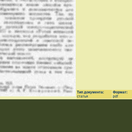
Тип документа:
Формат:
статья
pdf