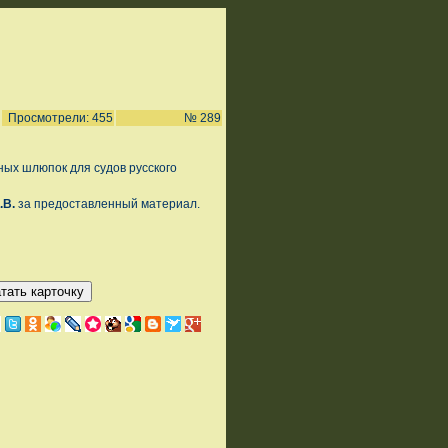
Просмотрели: 455
№ 289
ных шлюпок для судов русского
.В.
за предоставленный материал.