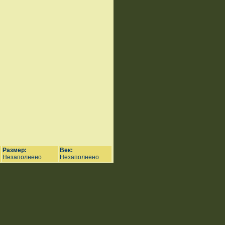
Размер:
Век:
Незаполнено
Незаполнено