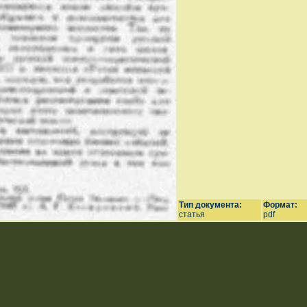
Тип документа:
Формат:
статья
pdf