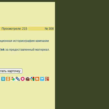
Просмотрели: 215
№ 308
юционная историография кампании
_lvk
за предоставленный материал.