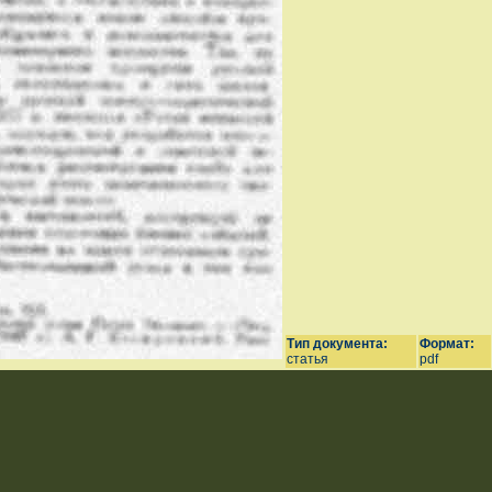
Тип документа:
Формат:
статья
pdf