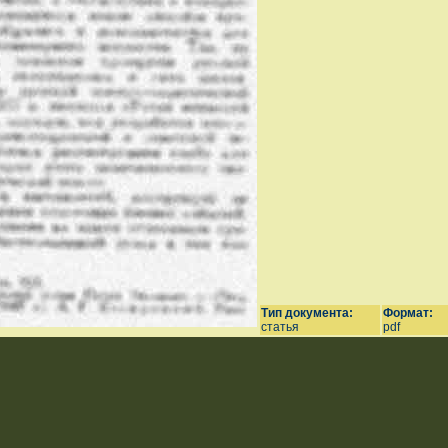
Тип документа:
Формат:
статья
pdf