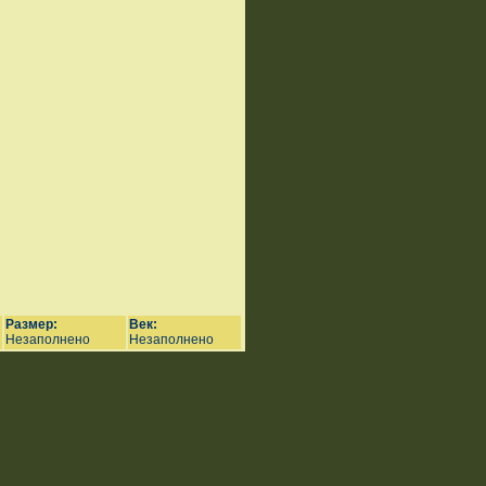
Размер:
Век:
Незаполнено
Незаполнено