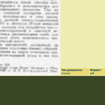
Тип документа:
Формат:
статья
pdf