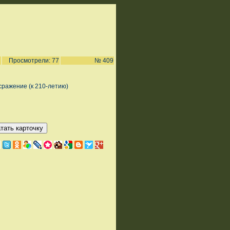
Просмотрели: 77
№ 409
сражение (к 210-летию)