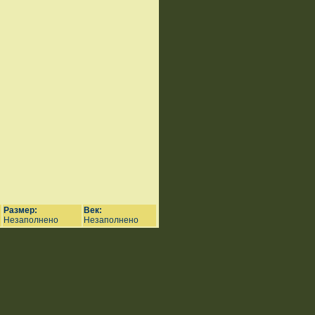
Размер:
Век:
Незаполнено
Незаполнено