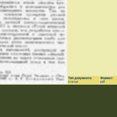
Тип документа:
Формат:
статья
pdf