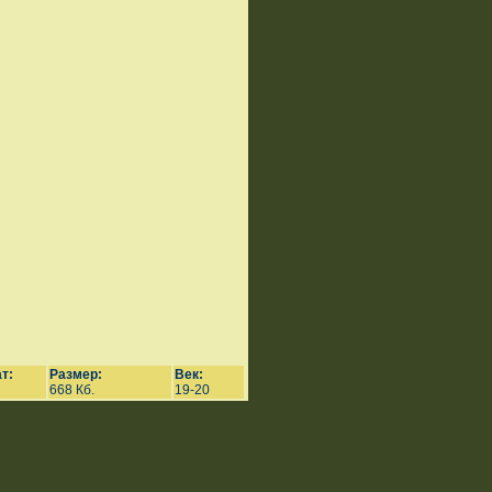
т:
Размер:
Век:
668 Кб.
19-20