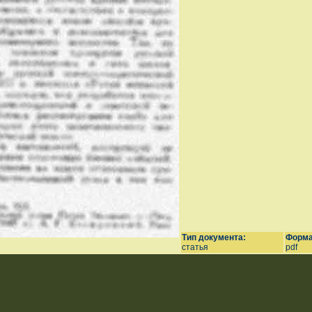
Тип документа:
Форма
статья
pdf