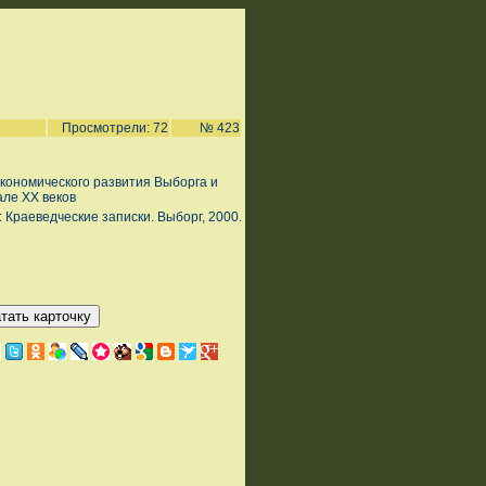
Просмотрели: 72
№ 423
кономического развития Выборга и
але XX веков
 Краеведческие записки. Выборг, 2000.