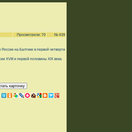
Просмотрели: 70
№ 439
 России на Балтике в первой четверти
ии XVIII и первой половины XIX века.