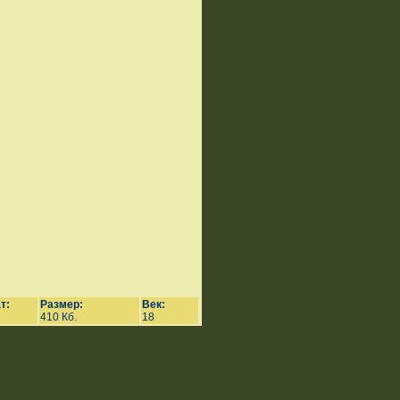
т:
Размер:
Век:
410 Кб.
18