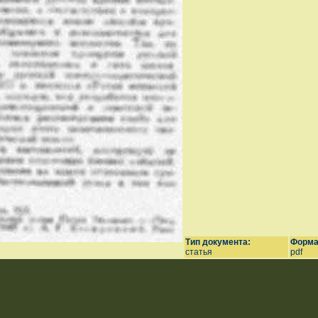
Тип документа:
Форма
статья
pdf