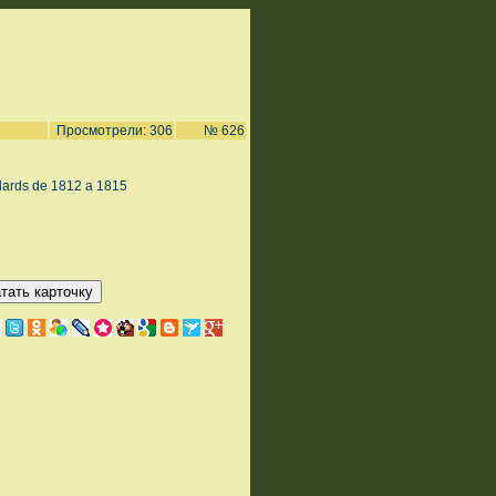
Просмотрели: 306
№ 626
dards de 1812 a 1815