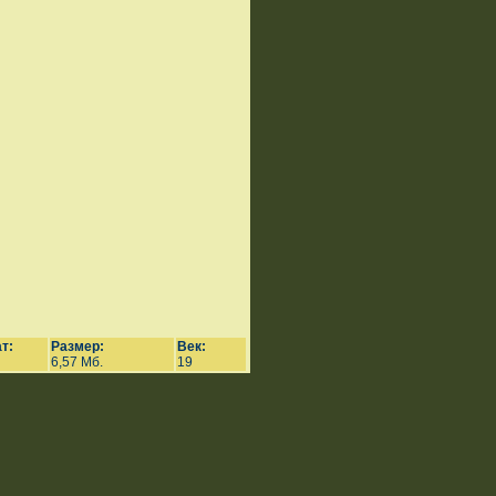
т:
Размер:
Век:
6,57 Мб.
19