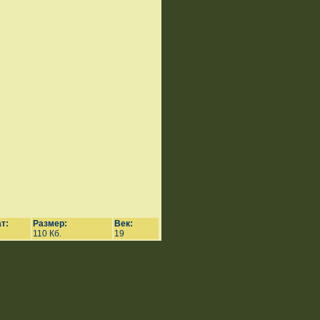
т:
Размер:
Век:
110 Кб.
19