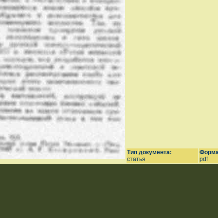
Тип документа:
Форма
статья
pdf