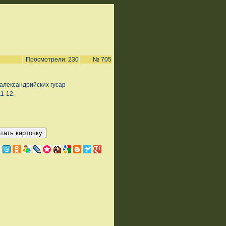
Просмотрели: 230
№ 705
александрийских гусар
11-12.