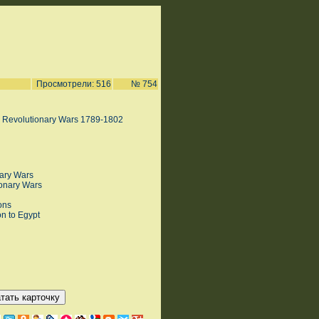
Просмотрели: 516
№ 754
h Revolutionary Wars 1789-1802
nary Wars
ionary Wars
ons
on to Egypt