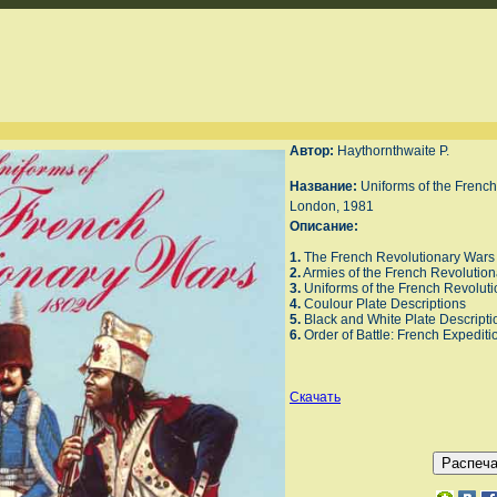
Автор:
Haythornthwaite P.
Название:
Uniforms of the Frenc
London, 1981
Описание:
1.
The French Revolutionary Wars
2.
Armies of the French Revolutio
3.
Uniforms of the French Revolut
4.
Coulour Plate Descriptions
5.
Black and White Plate Descripti
6.
Order of Battle: French Expediti
Скачать