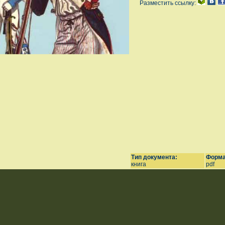
Разместить ссылку:
Тип документа:
Форма
книга
pdf