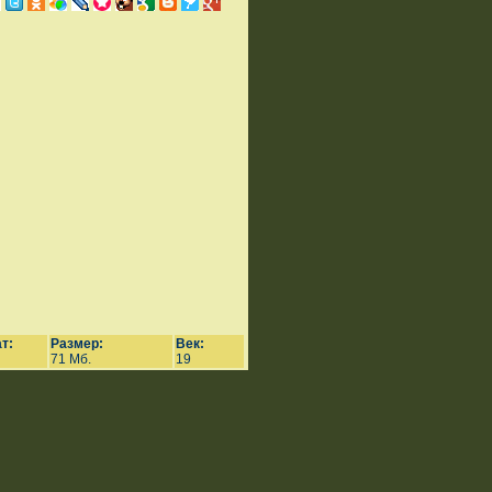
т:
Размер:
Век:
71 Мб.
19