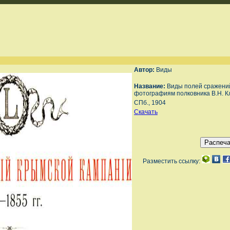
Автор:
Виды
Название:
Виды полей сражений
фотографиям полковника В.Н. К
СПб., 1904
Скачать
Разместить ссылку: