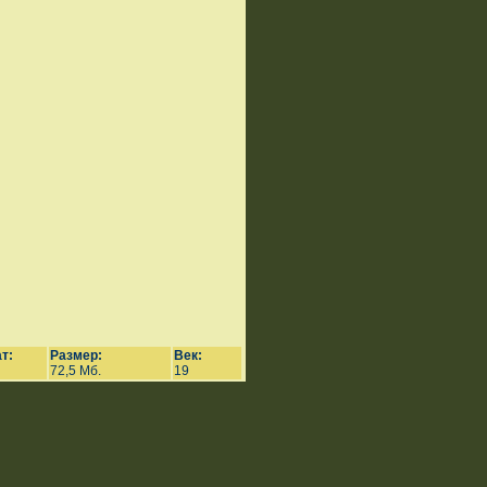
т:
Размер:
Век:
72,5 Мб.
19