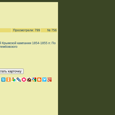
Просмотрели: 799
№ 756
 Крымской кампании 1854-1855 гг. По
лембовского