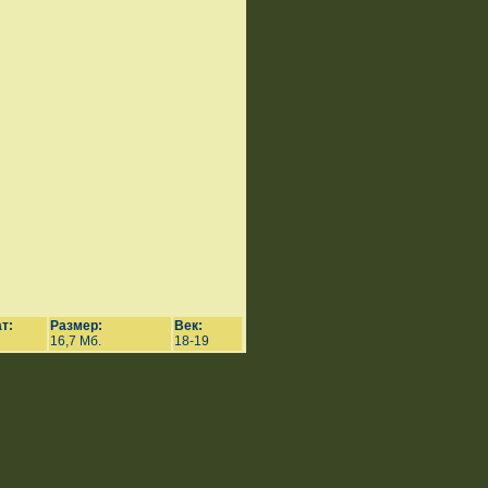
т:
Размер:
Век:
16,7 Мб.
18-19