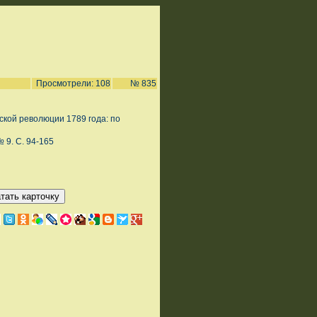
Просмотрели: 108
№ 835
кой революции 1789 года: по
№ 9. С. 94-165