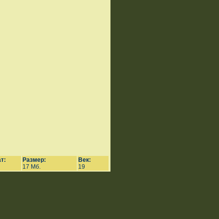
т:
Размер:
Век:
17 Мб.
19