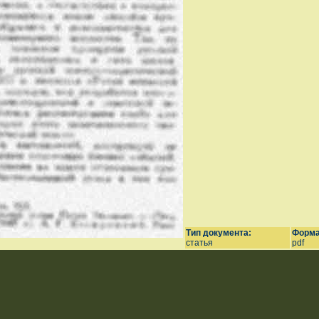
Тип документа:
Форма
статья
pdf