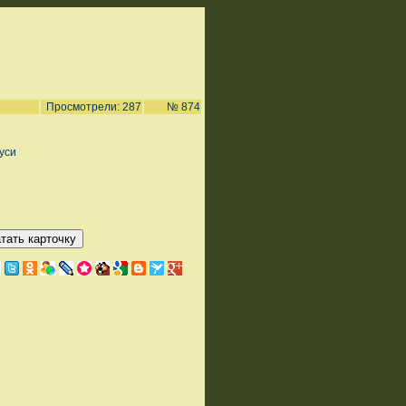
Просмотрели: 287
№ 874
уси