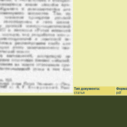
Тип документа:
Форма
статья
pdf