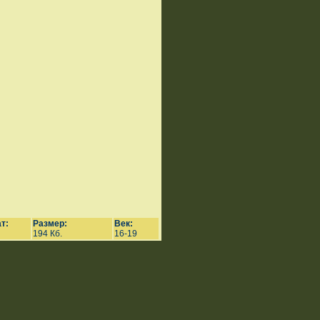
т:
Размер:
Век:
194 Кб.
16-19