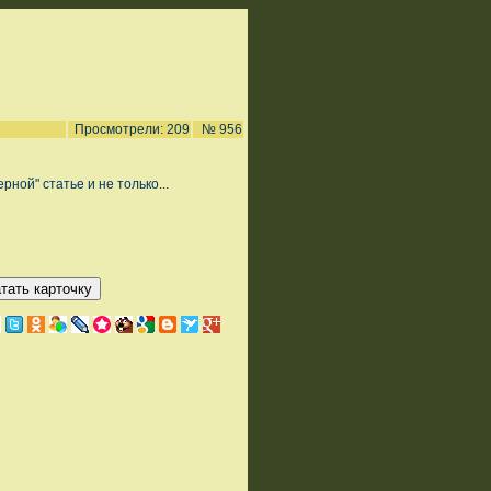
Просмотрели: 209
№ 956
рной" статье и не только...