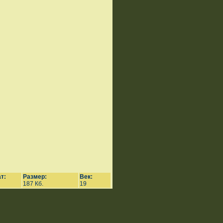
т:
Размер:
Век:
187 Кб.
19