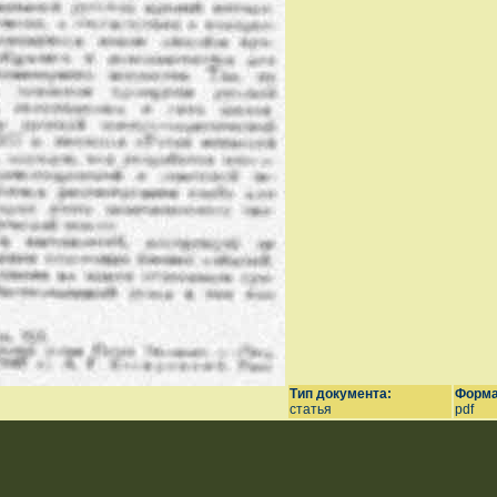
Тип документа:
Форма
статья
pdf