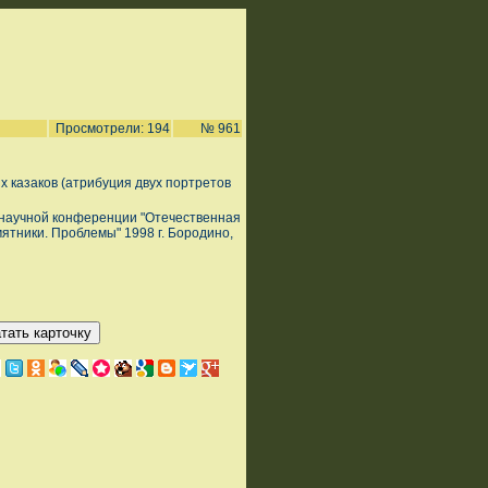
Просмотрели: 194
№ 961
х казаков (атрибуция двух портретов
й научной конференции "Отечественная
мятники. Проблемы" 1998 г. Бородино,