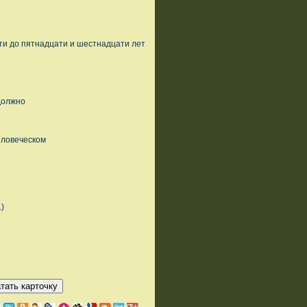
ти до пятнадцати и шестнадцати лет
должно
еловеческом
)