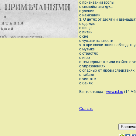
о прививании воспы
о спокойствии духа
о учении
о наказании
3.
О детях от десяти и двенадца
о одежде
о пище
о питии
о сне
о чувствительности
что при воспитании наблюдать 
о музыке
о страстях
о игре
о темпераменте или свойстве ч
о упражнениях
о опасных от любви следствиях
о табаке
о чистоте
о банях
Взято отсюда -
www.rsl.ru
(14 Мб.
Скачать