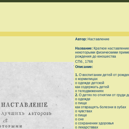
Автор:
Наставление
Название:
Краткое наставление
некоторыми физическими приме
рождения до юношества
СПб., 1766
Описание:
1.
О воспитании детей от рожден
о кормилицах
о одежде детской
как содержать детей
о телодвижениях
2.
О детях по отнятии от груди д
о одежде
о пище
как отвращять болезни в зубах
о чувствах
о пище
о сне
о сохранении здоровья
о лекарстввах